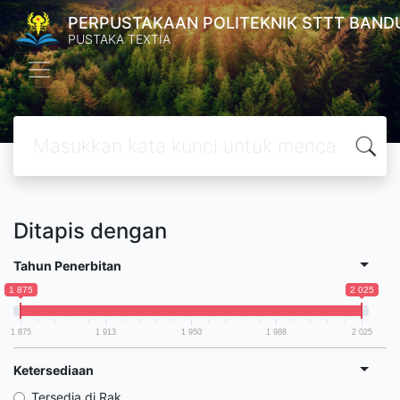
PERPUSTAKAAN POLITEKNIK STTT BAND
PUSTAKA TEXTIA
Ditapis dengan
Tahun Penerbitan
1 875
2 025
1 875
1 913
1 950
1 988
2 025
Ketersediaan
Tersedia di Rak