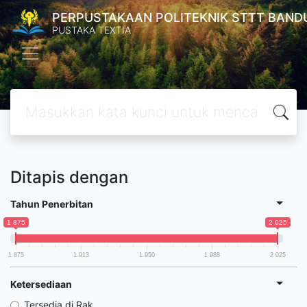
PERPUSTAKAAN POLITEKNIK STTT BAND
PUSTAKA TEXTIA
Ditapis dengan
Tahun Penerbitan
1 875
2 025
1 875
1 913
1 950
1 988
2 025
Ketersediaan
Tersedia di Rak