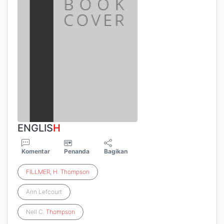
ENGLIS
H
Komentar
Penanda
Bagikan
FILLMER
,
H
.
Thompson
Ann Lefcourt
Nell C.
Thompson