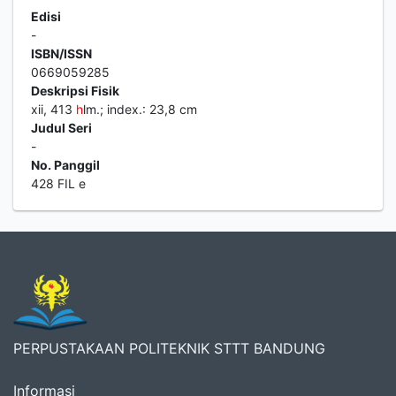
Edisi
-
ISBN/ISSN
0669059285
Deskripsi Fisik
xii, 413
h
lm.; index.: 23,8 cm
Judul Seri
-
No. Panggil
428 FIL e
PERPUSTAKAAN POLITEKNIK STTT BANDUNG
Informasi