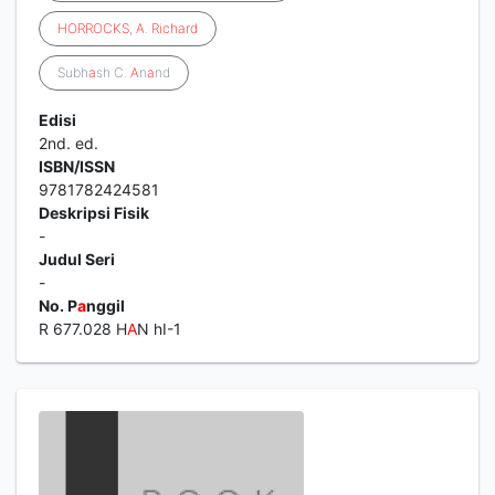
HORROCKS
,
A
.
Richard
Subh
a
sh C.
A
n
a
nd
Edisi
2nd. ed.
ISBN/ISSN
9781782424581
Deskripsi Fisik
-
Judul Seri
-
No. P
a
nggil
R 677.028 H
A
N hI-1