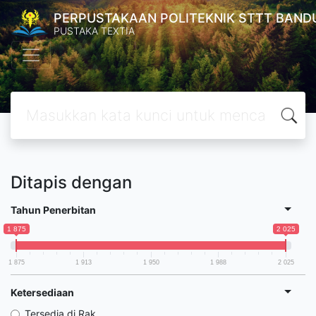
PERPUSTAKAAN POLITEKNIK STTT BAND
PUSTAKA TEXTIA
Ditapis dengan
Tahun Penerbitan
1 875
2 025
1 875
1 913
1 950
1 988
2 025
Ketersediaan
Tersedia di Rak