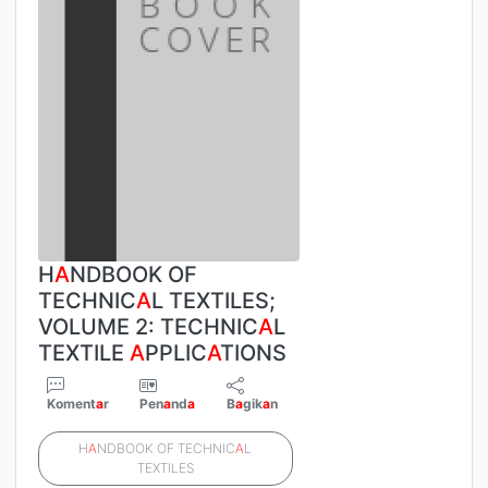
H
A
NDBOOK OF
TECHNIC
A
L TEXTILES;
VOLUME 2: TECHNIC
A
L
TEXTILE
A
PPLIC
A
TIONS
Koment
a
r
Pen
a
nd
a
B
a
gik
a
n
H
A
NDBOOK OF TECHNIC
A
L
TEXTILES