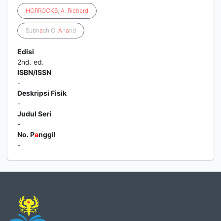
HORROCKS
,
A
.
Richard
Subh
a
sh C.
A
n
a
nd
Edisi
2nd. ed.
ISBN/ISSN
-
Deskripsi Fisik
-
Judul Seri
-
No. P
a
nggil
-