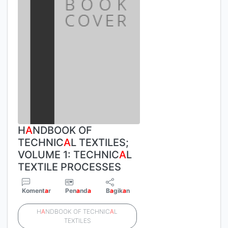
H
A
NDBOOK OF
TECHNIC
A
L TEXTILES;
VOLUME 1: TECHNIC
A
L
TEXTILE PROCESSES
Koment
a
r
Pen
a
nd
a
B
a
gik
a
n
H
A
NDBOOK OF TECHNIC
A
L
TEXTILES