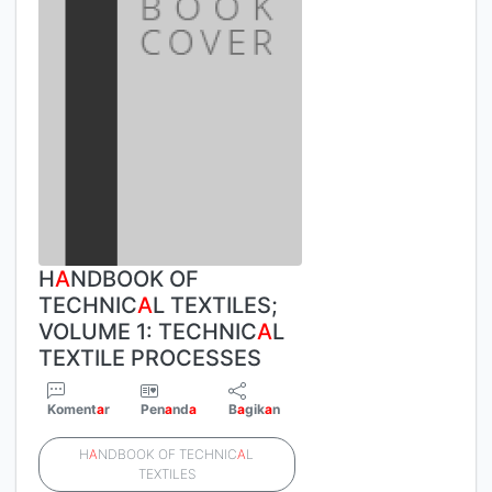
H
A
NDBOOK OF
TECHNIC
A
L TEXTILES;
VOLUME 1: TECHNIC
A
L
TEXTILE PROCESSES
Koment
a
r
Pen
a
nd
a
B
a
gik
a
n
H
A
NDBOOK OF TECHNIC
A
L
TEXTILES