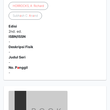
HORROCKS
,
A
.
Richard
Subh
a
sh C.
A
n
a
nd
Edisi
2nd. ed.
ISBN/ISSN
-
Deskripsi Fisik
-
Judul Seri
-
No. P
a
nggil
-