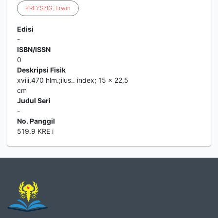
KREYSZIG
,
Erwin
Edisi
-
ISBN/ISSN
0
Deskripsi Fisik
xviii,470 hlm.;ilus.. index; 15 x 22,5
cm
Judul Seri
-
No. Panggil
519.9 KRE i