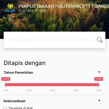
PERPUSTAKAAN POLITEKNIK STTT BAND
PUSTAKA TEXTIA
Ditapis dengan
Tahun Penerbitan
1 875
2 025
1 875
1 913
1 950
1 988
2 025
Ketersediaan
Tersedia di Rak