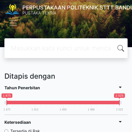
PERPUSTAKAAN POLITEKNIK STTT BAND
PUSTAKA TEXTIA
Ditapis dengan
Tahun Penerbitan
1 875
2 025
1 875
1 913
1 950
1 988
2 025
Ketersediaan
Tersedia di Rak