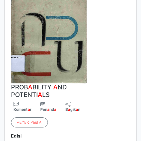
PROB
A
BILITY
A
ND
POTENTI
A
LS
Koment
a
r
Pen
a
nd
a
B
a
gik
a
n
MEYER
,
Paul
A
.
Edisi