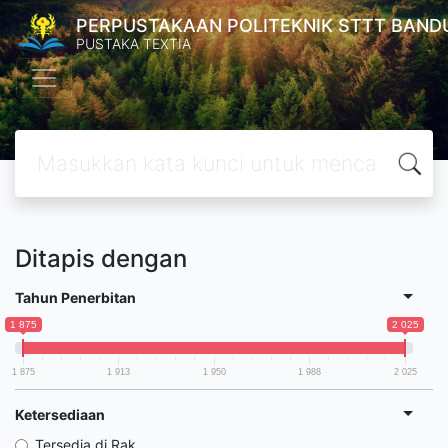
PERPUSTAKAAN POLITEKNIK STTT BAND
PUSTAKA TEXTIA
Ditapis dengan
Tahun Penerbitan
1 875
2 025
1 875
1 913
1 950
1 988
2 025
Ketersediaan
Tersedia di Rak