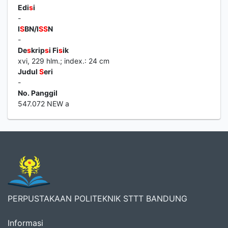
Edi
s
i
-
I
S
BN/I
S
S
N
-
De
s
krip
s
i Fi
s
ik
xvi, 229 hlm.; index.: 24 cm
Judul
S
eri
-
No. Panggil
547.072 NEW a
PERPUSTAKAAN POLITEKNIK STTT BANDUNG
Informasi