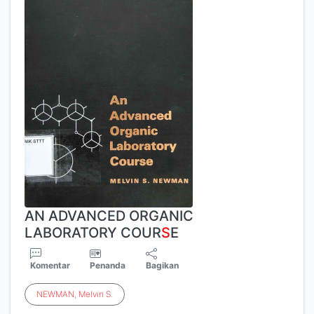
AN ADVANCED ORGANIC
LABORATORY COUR
S
E
Komentar
Penanda
Bagikan
NEWMAN
,
Melvin
S
.