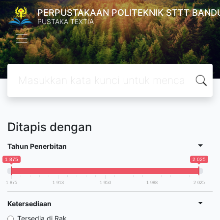
PERPUSTAKAAN POLITEKNIK STTT BAND
PUSTAKA TEXTIA
Ditapis dengan
Tahun Penerbitan
1 875
2 025
1 875
1 913
1 950
1 988
2 025
Ketersediaan
Tersedia di Rak