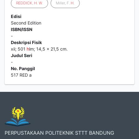
REDDICK
,
H
.
W
.
Miller, F.
H
.
Edisi
Second Edition
ISBN/ISSN
-
Deskripsi Fisik
xii; 501
h
lm; 14,5 x 21,5 cm.
Judul Seri
-
No. Panggil
517 RED a
PERPUSTAKAAN POLITEKNIK STTT BANDUNG