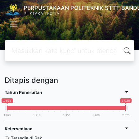
PERPUSTAKAAN POLITEKNIK STTT BAND
PUSTAKA TEXTIA
Ditapis dengan
Tahun Penerbitan
1 875
2 025
1 875
1 913
1 950
1 988
2 025
Ketersediaan
Tersedia di Rak