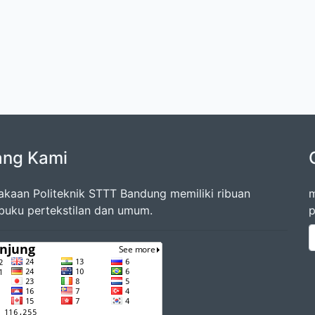
ang Kami
akaan Politeknik STTT Bandung memiliki ribuan
m
 buku pertekstilan dan umum.
p