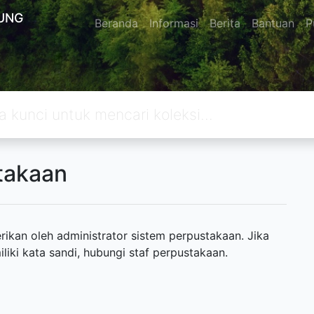
UNG
Beranda
Informasi
Berita
Bantuan
P
takaan
ikan oleh administrator sistem perpustakaan. Jika
ki kata sandi, hubungi staf perpustakaan.