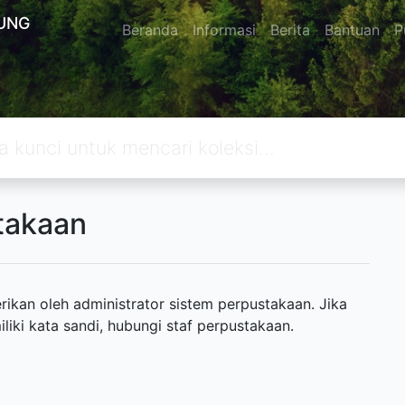
UNG
Beranda
Informasi
Berita
Bantuan
P
takaan
ikan oleh administrator sistem perpustakaan. Jika
ki kata sandi, hubungi staf perpustakaan.