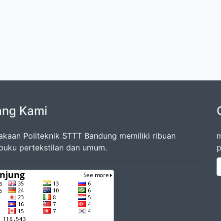
ang Kami
akaan Politeknik STTT Bandung memiliki ribuan
m
 buku pertekstilan dan umum.
p