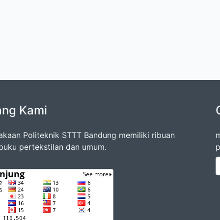
ang Kami
akaan Politeknik STTT Bandung memiliki ribuan
m
 buku pertekstilan dan umum.
p