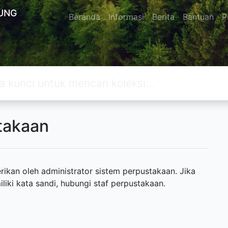
UNG
Beranda
Informasi
Berita
Bantuan
P
takaan
ikan oleh administrator sistem perpustakaan. Jika
ki kata sandi, hubungi staf perpustakaan.