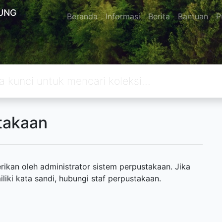
UNG
Beranda
Informasi
Berita
Bantuan
P
takaan
ikan oleh administrator sistem perpustakaan. Jika
ki kata sandi, hubungi staf perpustakaan.