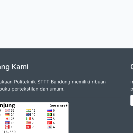
ang Kami
akaan Politeknik STTT Bandung memiliki ribuan
m
 buku pertekstilan dan umum.
p