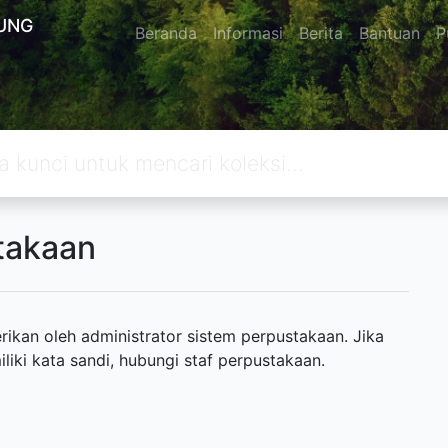
UNG
Beranda
Informasi
Berita
Bantuan
P
takaan
ikan oleh administrator sistem perpustakaan. Jika
ki kata sandi, hubungi staf perpustakaan.