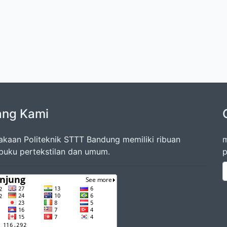
ang Kami
akaan Politeknik STTT Bandung memiliki ribuan
m
 buku pertekstilan dan umum.
p