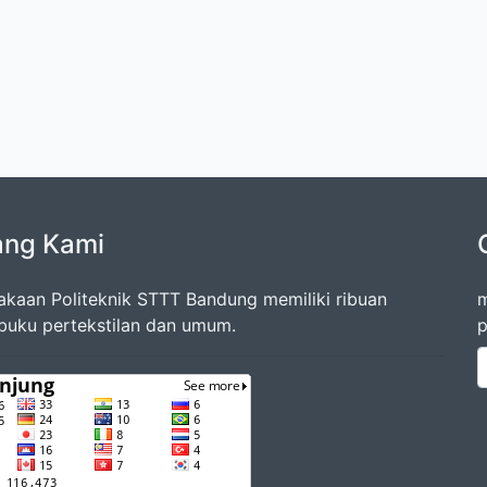
ang Kami
akaan Politeknik STTT Bandung memiliki ribuan
m
 buku pertekstilan dan umum.
p