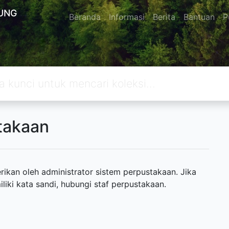
UNG
Beranda
Informasi
Berita
Bantuan
P
takaan
ikan oleh administrator sistem perpustakaan. Jika
ki kata sandi, hubungi staf perpustakaan.