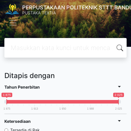
PERPUSTAKAAN POLITEKNIK STTT BAND
PUSTAKA TEXTIA
Ditapis dengan
Tahun Penerbitan
1 875
2 025
1 875
1 913
1 950
1 988
2 025
Ketersediaan
Tersedia di Rak