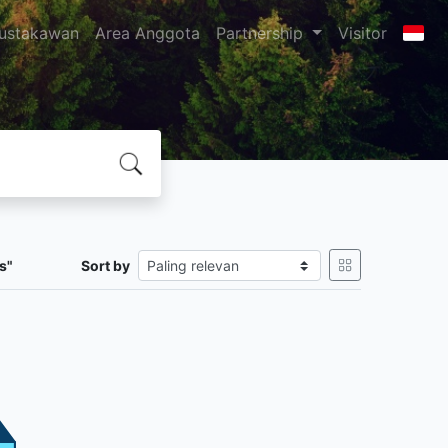
ustakawan
Area Anggota
Partnership
Visitor
s"
Sort by