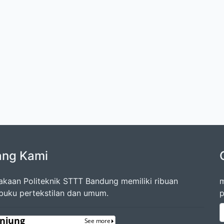
ang Kami
akaan Politeknik STTT Bandung memiliki ribuan
m
 buku pertekstilan dan umum.
p