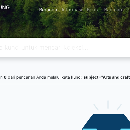
UNG
Beranda
Informasi
Berita
Bantuan
P
an
0
dari pencarian Anda melalui kata kunci:
subject="Arts and craft