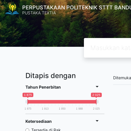
PERPUSTAKAAN POLITEKNIK STTT BAND
PUSTAKA TEXTIA
Ditapis dengan
Ditemuk
Tahun Penerbitan
1 875
2 025
1 875
1 913
1 950
1 988
2 025
Ketersediaan
Tersedia di Rak