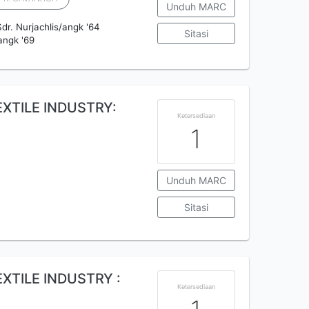
Unduh MARC
. Nurjachlis/angk '64
Sitasi
angk '69
EXTILE INDUSTRY:
Ketersediaan
1
Unduh MARC
Sitasi
XTILE INDUSTRY :
Ketersediaan