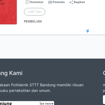
Komentar
Penanda
Bagikan
LEAF, Gav
PEMBELIAN
ang Kami
akaan Politeknik STTT Bandung memiliki ribuan
m
 buku pertekstilan dan umum.
p