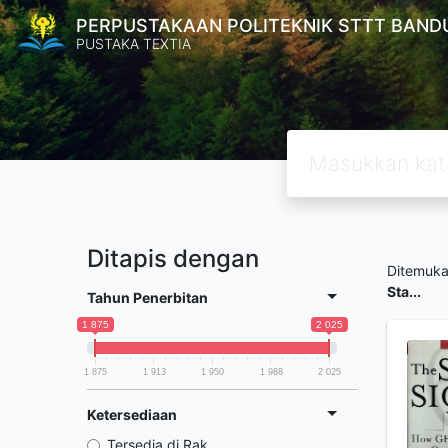
PERPUSTAKAAN POLITEKNIK STTT BAND
PUSTAKA TEXTIA
Ditapis dengan
Ditemuk
Sta...
Tahun Penerbitan
1 875
2 025
1 875
1 913
1 950
1 988
2 025
Ketersediaan
Tersedia di Rak