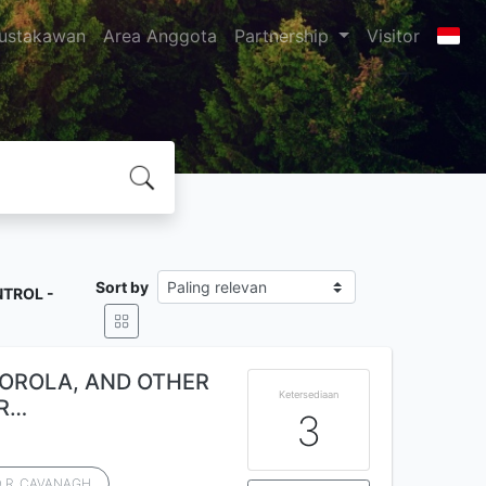
ustakawan
Area Anggota
Partnership
Visitor
Sort by
NTROL -
TOROLA, AND OTHER
Ketersediaan
IR…
3
 R. CAVANAGH