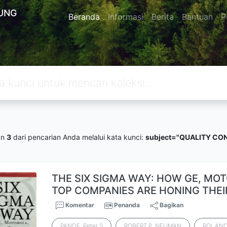
UNG
Beranda
Informasi
Berita
Bantuan
P
an
3
dari pencarian Anda melalui kata kunci:
subject="QUALITY CO
THE SIX SIGMA WAY: HOW GE, MO
TOP COMPANIES ARE HONING THE
Komentar
Penanda
Bagikan
PANDE, Peter S
ROBERT P. NEUMAN
ROLAND