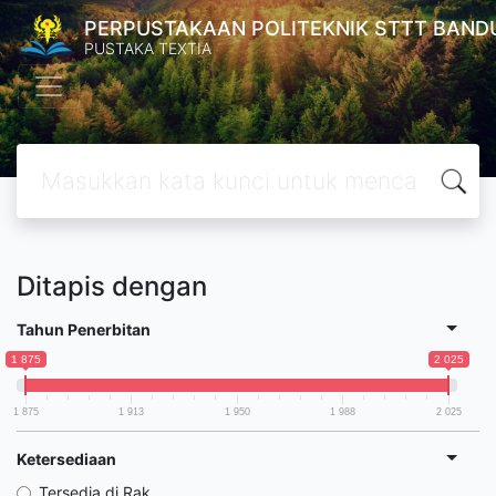
PERPUSTAKAAN POLITEKNIK STTT BAND
PUSTAKA TEXTIA
Ditapis dengan
Tahun Penerbitan
1 875
2 025
1 875
1 913
1 950
1 988
2 025
Ketersediaan
Tersedia di Rak