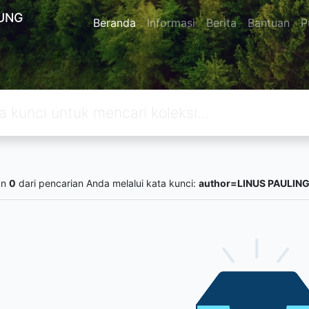
UNG
Beranda
Informasi
Berita
Bantuan
P
an
0
dari pencarian Anda melalui kata kunci:
author=LINUS PAULIN