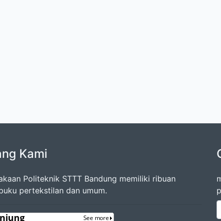
ang Kami
akaan Politeknik STTT Bandung memiliki ribuan
m
 buku pertekstilan dan umum.
p