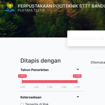
PERPUSTAKAAN POLITEKNIK STTT BAND
PUSTAKA TEXTIA
Ditapis dengan
Ditemuk
Tahun Penerbitan
1 875
2 025
1 875
1 913
1 950
1 988
2 025
Ketersediaan
Tersedia di Rak