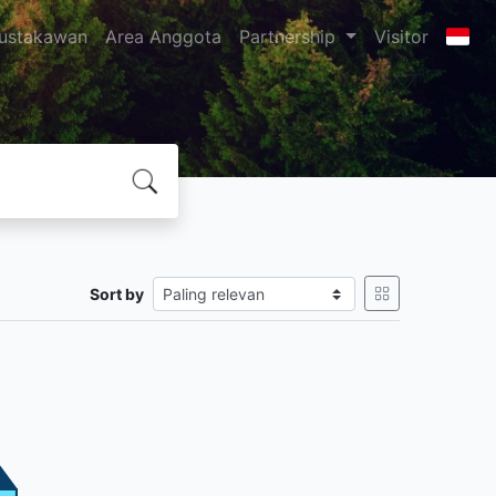
ustakawan
Area Anggota
Partnership
Visitor
G
Sort by