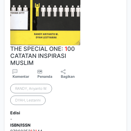
THE SPECIAL ONE:
1
00
CATATAN INSPIRASI
MUSLIM
Komentar
Penanda
Bagikan
RANDY, Ariyanto W.
DYAH, Lestarini
Edisi
-
ISBN/ISSN