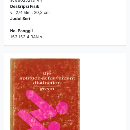
97860252
1
3
1
44
Deskripsi Fisik
vi, 274 hlm.; 20,3 cm
Judul Seri
-
No. Panggil
1
53.
1
53 4 RAN s