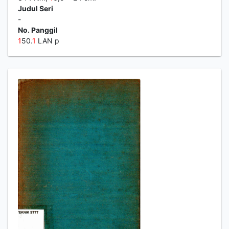
Judul Seri
-
No. Panggil
1
50.
1
LAN p