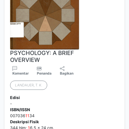
PSYCHOLOGY: A BRIEF
OVERVIEW
Komentar
Penanda
Bagikan
LANDAUER, T. K.
Edisi
-
ISBN/ISSN
007036
1
1
34
Deskripsi Fisik
344 hlm;
1
6,5 x 24 cm.