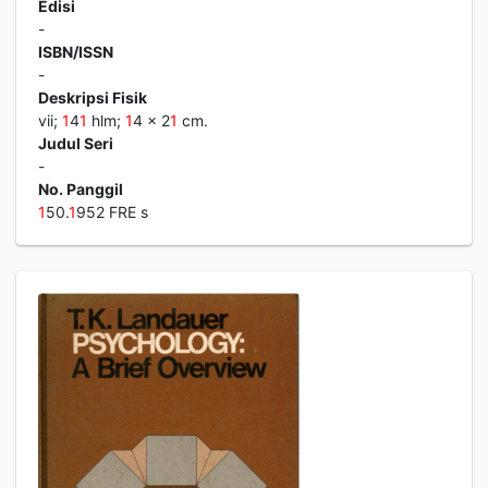
Edisi
-
ISBN/ISSN
-
Deskripsi Fisik
vii;
1
4
1
hlm;
1
4 x 2
1
cm.
Judul Seri
-
No. Panggil
1
50.
1
952 FRE s