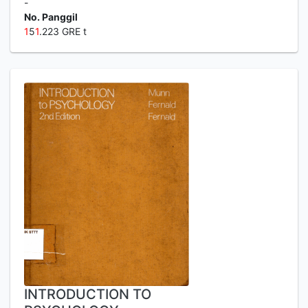
-
No. Panggil
1
5
1
.223 GRE t
INTRODUCTION TO