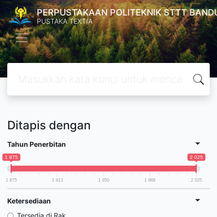
PERPUSTAKAAN POLITEKNIK STTT BAND
PUSTAKA TEXTIA
Ditapis dengan
Tahun Penerbitan
1 875
2 025
1 875
1 913
1 950
1 988
2 025
Ketersediaan
Tersedia di Rak