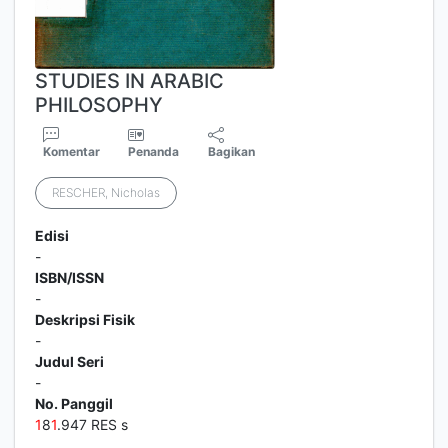
STUDIES IN ARABIC
PHILOSOPHY
Komentar
Penanda
Bagikan
RESCHER, Nicholas
Edisi
-
ISBN/ISSN
-
Deskripsi Fisik
-
Judul Seri
-
No. Panggil
1
8
1
.947 RES s