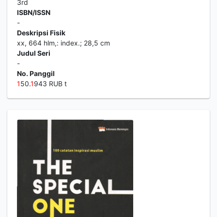
3rd
ISBN/ISSN
-
Deskripsi Fisik
xx, 664 hlm,: index.; 28,5 cm
Judul Seri
-
No. Panggil
1
50.
1
943 RUB t