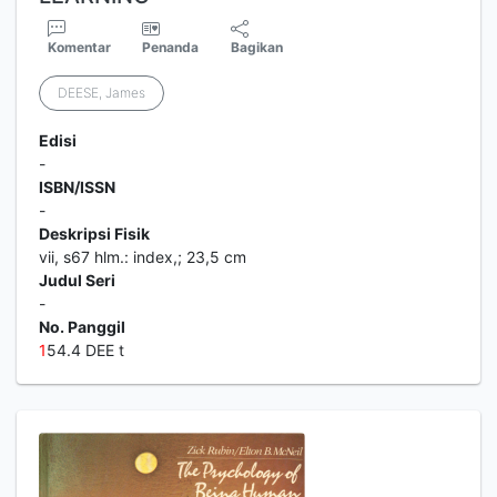
Komentar
Penanda
Bagikan
DEESE, James
Edisi
-
ISBN/ISSN
-
Deskripsi Fisik
vii, s67 hlm.: index,; 23,5 cm
Judul Seri
-
No. Panggil
1
54.4 DEE t