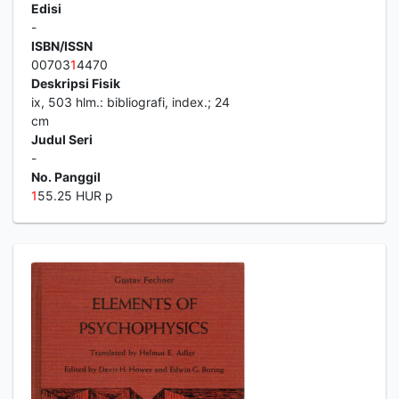
Edisi
-
ISBN/ISSN
00703
1
4470
Deskripsi Fisik
ix, 503 hlm.: bibliografi, index.; 24
cm
Judul Seri
-
No. Panggil
1
55.25 HUR p