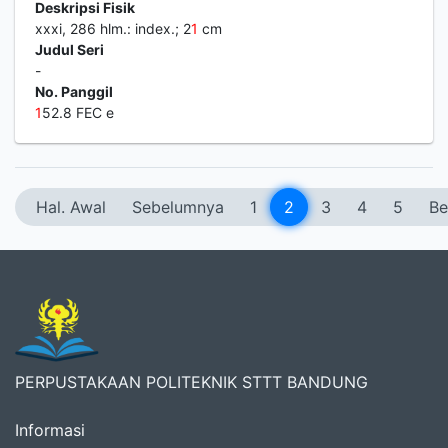
Deskripsi Fisik
xxxi, 286 hlm.: index.; 2
1
cm
Judul Seri
-
No. Panggil
1
52.8 FEC e
Hal. Awal
Sebelumnya
1
2
3
4
5
Be
PERPUSTAKAAN POLITEKNIK STTT BANDUNG
Informasi