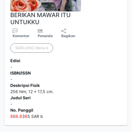
BERIKAN MAWAR ITU
UNTUKKU
Komentar
Penanda
Bagikan
SARDJONO, Maria A
Edisi
-
ISBN/ISSN
-
Deskripsi Fisik
256 hlm; 12 x 17,5 cm.
Judul Seri
-
No. Panggil
8
0
8
.
8
3
8
5 SAR b