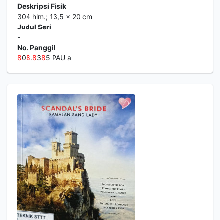
Deskripsi Fisik
304 hlm.; 13,5 x 20 cm
Judul Seri
-
No. Panggil
8
0
8
.
8
3
8
5 PAU a