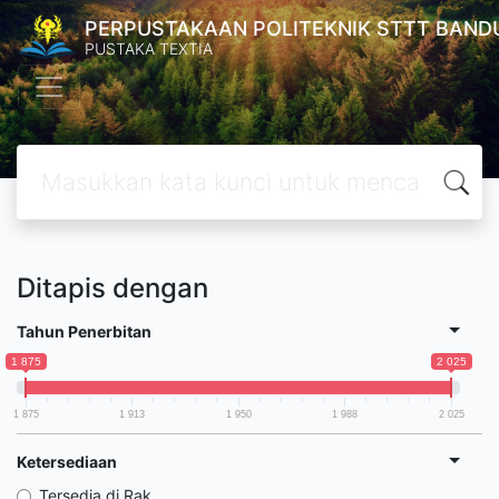
PERPUSTAKAAN POLITEKNIK STTT BAND
PUSTAKA TEXTIA
Ditapis dengan
Tahun Penerbitan
1 875
2 025
1 875
1 913
1 950
1 988
2 025
Ketersediaan
Tersedia di Rak