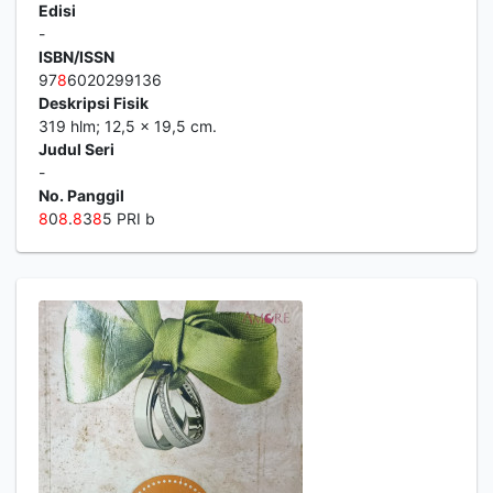
Edisi
-
ISBN/ISSN
97
8
6020299136
Deskripsi Fisik
319 hlm; 12,5 x 19,5 cm.
Judul Seri
-
No. Panggil
8
0
8
.
8
3
8
5 PRI b