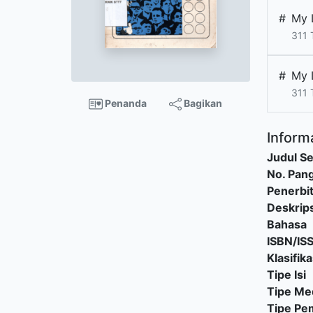
#
My 
311 
#
My 
311 
Penanda
Bagikan
Informa
Judul Se
No. Pang
Penerbi
Deskrips
Bahasa
ISBN/IS
Klasifika
Tipe Isi
Tipe Me
Tipe P