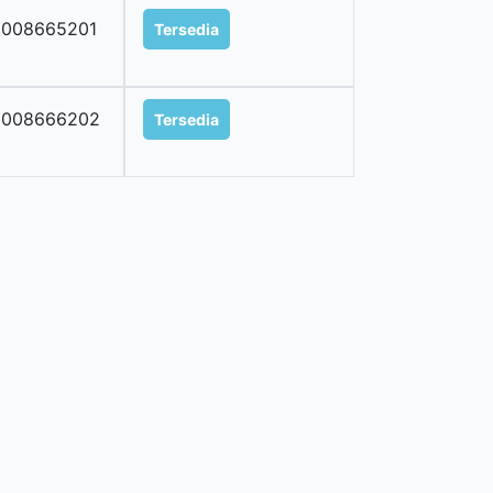
9008665201
Tersedia
9008666202
Tersedia