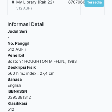
#
My Library (Rak 22)
8707966201
Tersedia
512 AUF i
Informasi Detail
Judul Seri
-
No. Panggil
512 AUF i
Penerbit
Boston
:
HOUGHTON MIFFLIN
.,
1983
Deskripsi Fisik
560 hlm.: index.; 27,4 cm
Bahasa
English
ISBN/ISSN
0395381312
Klasifikasi
512