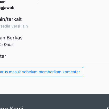
aan
-
ngjawab
ain/terkait
sedia versi lain
an Berkas
da Data
tar
arus masuk sebelum memberikan komentar
ang Kami