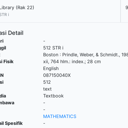
Library (Rak 22)
STR i
si Detail
ri
-
gil
512 STR i
t
Boston
:
Prindle, Weber, & Schmidt
.,
19
i Fisik
xii, 764 hlm.: index.; 28 cm
English
SN
087150040X
si
512
text
dia
Textbook
embawa
-
-
MATHEMATICS
il Spesifik
-