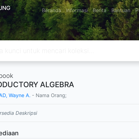
UNG
Beranda
Informasi
Berita
Bantuan
P
book
ODUCTORY ALGEBRA
D, Wayne A.
- Nama Orang;
rsedia Deskripsi
ediaan