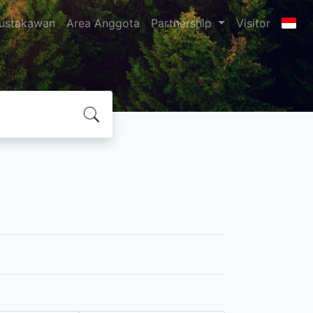
ustakawan
Area Anggota
Partnership
Visitor