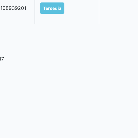
9108939201
Tersedia
87