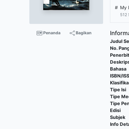
#
My 
512 
Informa
Penanda
Bagikan
Judul Se
No. Pang
Penerbi
Deskrips
Bahasa
ISBN/IS
Klasifika
Tipe Isi
Tipe Me
Tipe P
Edisi
Subjek
Info Deta