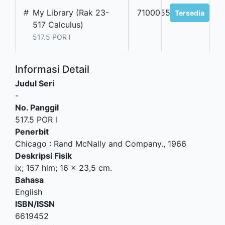
#
My Library (Rak 23-
7100055201
Tersedia
517 Calculus)
517.5 POR l
Informasi Detail
Judul Seri
-
No. Panggil
517.5 POR l
Penerbit
Chicago
:
Rand McNally and Company
.,
1966
Deskripsi Fisik
ix; 157 hlm; 16 x 23,5 cm.
Bahasa
English
ISBN/ISSN
6619452