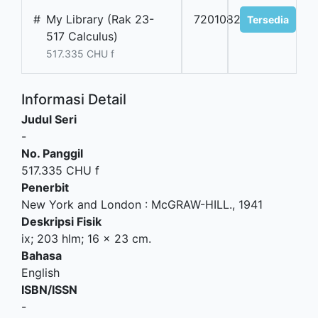
#
My Library (Rak 23-
7201082201
Tersedia
517 Calculus)
517.335 CHU f
Informasi Detail
Judul Seri
-
No. Panggil
517.335 CHU f
Penerbit
New York and London
:
McGRAW-HILL
.,
1941
Deskripsi Fisik
ix; 203 hlm; 16 x 23 cm.
Bahasa
English
ISBN/ISSN
-