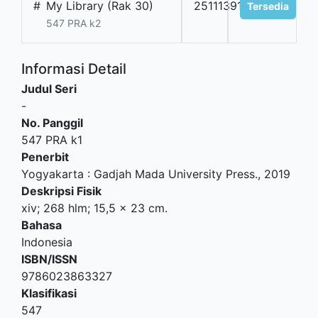
#
My Library (Rak 30)
2511139102
Tersedia
547 PRA k2
Informasi Detail
Judul Seri
-
No. Panggil
547 PRA k1
Penerbit
Yogyakarta
:
Gadjah Mada University Press
.,
2019
Deskripsi Fisik
xiv; 268 hlm; 15,5 x 23 cm.
Bahasa
Indonesia
ISBN/ISSN
9786023863327
Klasifikasi
547