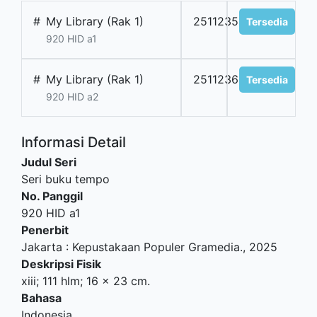
#
My Library (Rak 1)
2511235101
Tersedia
920 HID a1
#
My Library (Rak 1)
2511236102
Tersedia
920 HID a2
Informasi Detail
Judul Seri
Seri buku tempo
No. Panggil
920 HID a1
Penerbit
Jakarta
:
Kepustakaan Populer Gramedia
.,
2025
Deskripsi Fisik
xiii; 111 hlm; 16 x 23 cm.
Bahasa
Indonesia