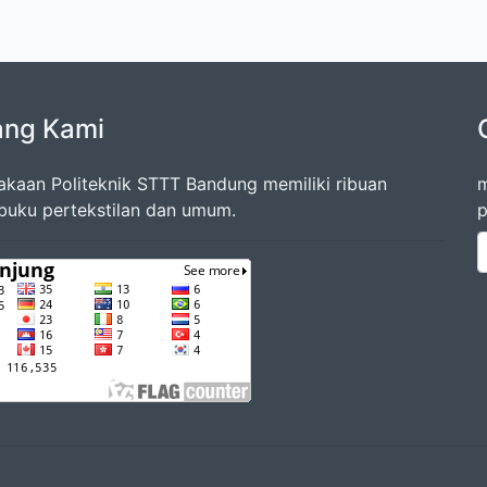
ang Kami
akaan Politeknik STTT Bandung memiliki ribuan
m
 buku pertekstilan dan umum.
p