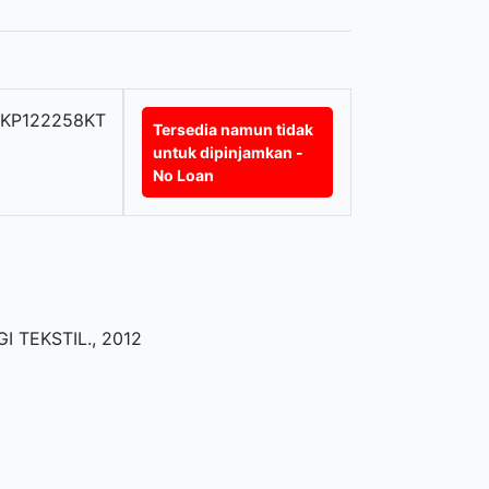
LKP122258KT
Tersedia namun tidak
untuk dipinjamkan -
No Loan
I TEKSTIL
.,
2012