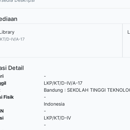
rsedia Deskripsi
ediaan
Library
KT/D-IV/A-17
si Detail
ri
-
gil
LKP/KT/D-IV/A-17
t
Bandung
:
SEKOLAH TINGGI TEKNOLOG
i Fisik
-
Indonesia
SN
-
si
LKP/KT/D-IV
-