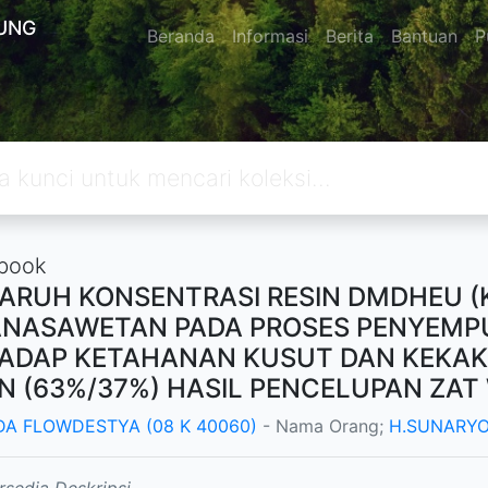
UNG
Beranda
Informasi
Berita
Bantuan
P
book
ARUH KONSENTRASI RESIN DMDHEU (K
NASAWETAN PADA PROSES PENYEMP
ADAP KETAHANAN KUSUT DAN KEKAKU
N (63%/37%) HASIL PENCELUPAN ZAT 
DA FLOWDESTYA (08 K 40060)
- Nama Orang;
H.SUNARYO.