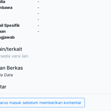
dia
-
embawa
-
-
-
il Spesifik
-
aan
-
ngjawab
ain/terkait
sedia versi lain
an Berkas
da Data
tar
arus masuk sebelum memberikan komentar