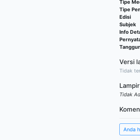
Tipe Me
Tipe P
Edisi
Subjek
Info Deta
Pernyat
Tanggu
Versi l
Tidak ter
Lampir
Tidak A
Komen
Anda h