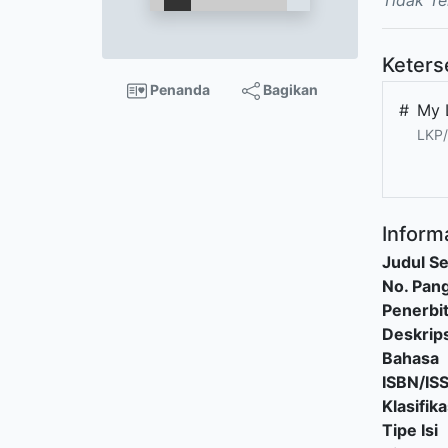
Tidak Te
Keters
Penanda
Bagikan
#
My 
LKP/
Informa
Judul Se
No. Pang
Penerbi
Deskrips
Bahasa
ISBN/IS
Klasifika
Tipe Isi