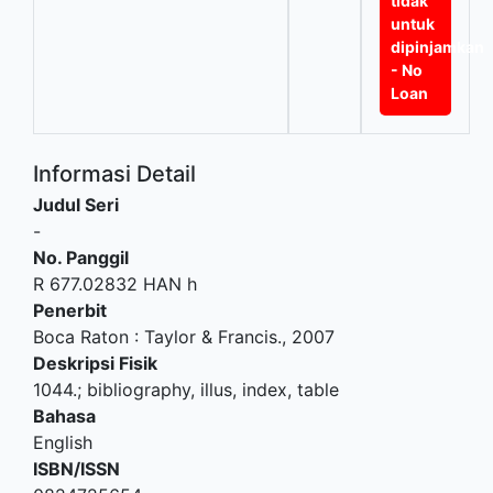
tidak
untuk
dipinjamkan
- No
Loan
Informasi Detail
Judul Seri
-
No. Panggil
R 677.02832 HAN h
Penerbit
Boca Raton
:
Taylor & Francis
.,
2007
Deskripsi Fisik
1044.; bibliography, illus, index, table
Bahasa
English
ISBN/ISSN