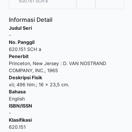
620.151 SCH a
Informasi Detail
Judul Seri
-
No. Panggil
620.151 SCH a
Penerbit
Princeton, New Jersey
:
D. VAN NOSTRAND
COMPANY, INC
.,
1965
Deskripsi Fisik
xii; 496 hlm.; 16 x 23,5 cm.
Bahasa
English
ISBN/ISSN
-
Klasifikasi
620.151