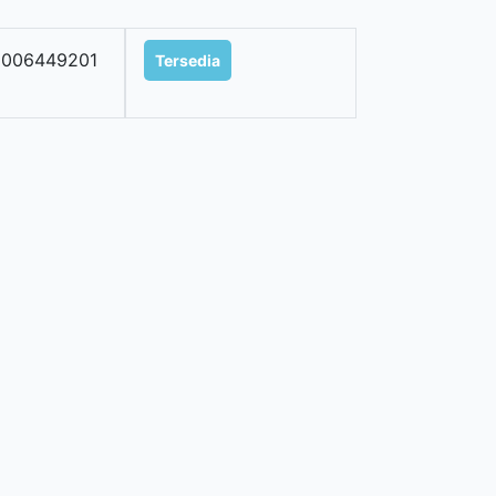
8006449201
Tersedia