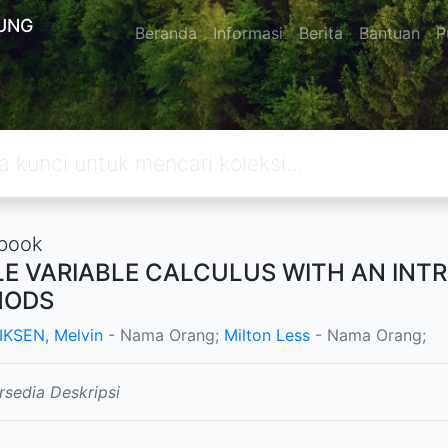
UNG
Beranda
Informasi
Berita
Bantuan
P
book
LE VARIABLE CALCULUS WITH AN INT
HODS
KSEN, Melvin
- Nama Orang;
Milton Less
- Nama Orang;
rsedia Deskripsi