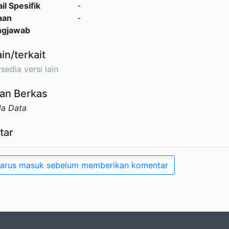
il Spesifik
-
aan
-
ngjawab
ain/terkait
sedia versi lain
an Berkas
da Data
tar
arus masuk sebelum memberikan komentar