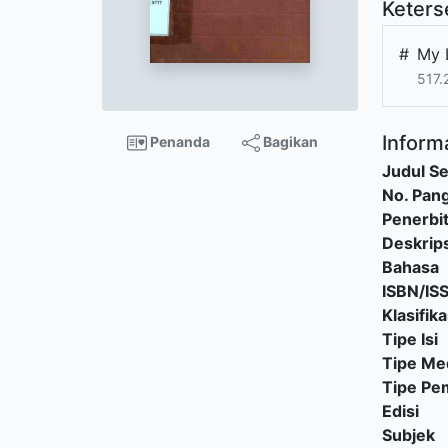
Keters
#
My 
517.
Informa
Penanda
Bagikan
Judul Se
No. Pang
Penerbi
Deskrips
Bahasa
ISBN/IS
Klasifika
Tipe Isi
Tipe Me
Tipe P
Edisi
Subjek