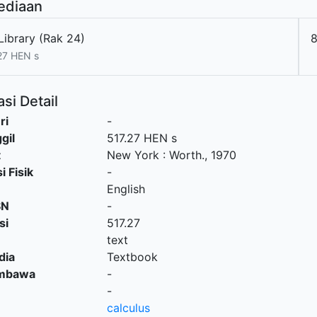
ediaan
Library (Rak 24)
27 HEN s
si Detail
ri
-
gil
517.27 HEN s
t
New York
:
Worth
.,
1970
i Fisik
-
English
SN
-
si
517.27
text
dia
Textbook
embawa
-
-
calculus