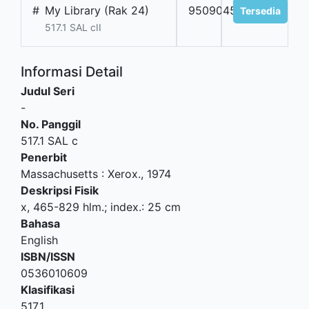
#
My Library (Rak 24)
9509045201
Tersedia
517.1 SAL cII
Informasi Detail
Judul Seri
-
No. Panggil
517.1 SAL c
Penerbit
Massachusetts
:
Xerox
.,
1974
Deskripsi Fisik
x, 465-829 hlm.; index.: 25 cm
Bahasa
English
ISBN/ISSN
0536010609
Klasifikasi
517.1