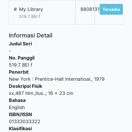
#
My Library
8808131201
Tersedia
519.7 BEI f
Informasi Detail
Judul Seri
-
No. Panggil
519.7 BEI f
Penerbit
New York
:
Prentice-Hall Internatioal
.,
1979
Deskripsi Fisik
xx,487 hlm.;ilus..; 16 x 23 cm
Bahasa
English
ISBN/ISSN
01333033322
Klasifikasi