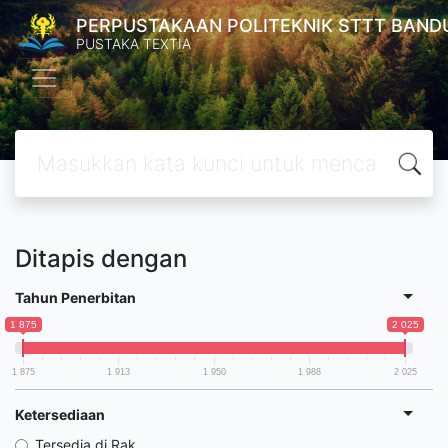
PERPUSTAKAAN POLITEKNIK STTT BAND
PUSTAKA TEXTIA
Ditapis dengan
Tahun Penerbitan
1 875
2 025
1 875
1 913
1 950
1 988
2 025
Ketersediaan
Tersedia di Rak