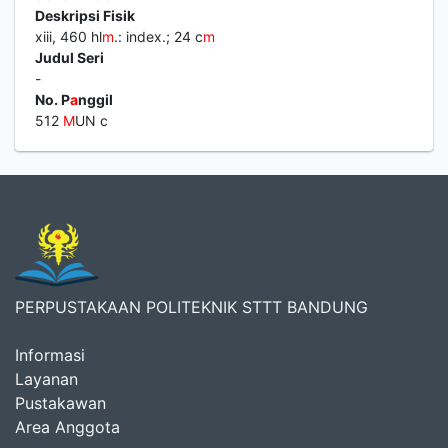
Deskripsi Fisik
xiii, 460 hl
m
.: index.; 24 c
m
Judul Seri
-
No. P
a
nggil
512
M
UN c
PERPUSTAKAAN POLITEKNIK STTT BANDUNG
Informasi
Layanan
Pustakawan
Area Anggota