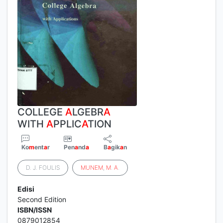
COLLEGE
A
LGEBR
A
WITH
A
PPLIC
A
TION
Ko
m
ent
a
r
Pen
a
nd
a
B
a
gik
a
n
D. J. FOULIS
MUNEM
,
M
.
A
.
Edisi
Second Edition
ISBN/ISSN
0879012854