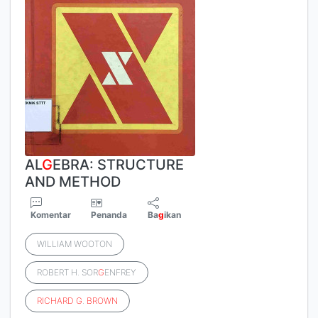
AL
G
EBRA: STRUCTURE
AND METHOD
Komentar
Penanda
Ba
g
ikan
WILLIAM WOOTON
ROBERT H. SOR
G
ENFREY
RICHARD
G
.
BROWN