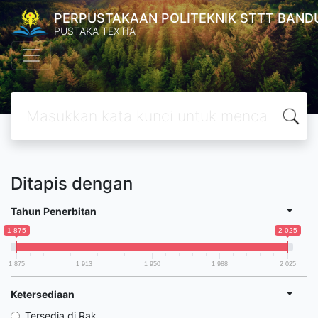
PERPUSTAKAAN POLITEKNIK STTT BAND
PUSTAKA TEXTIA
Ditapis dengan
Tahun Penerbitan
1 875
2 025
1 875
1 913
1 950
1 988
2 025
Ketersediaan
Tersedia di Rak