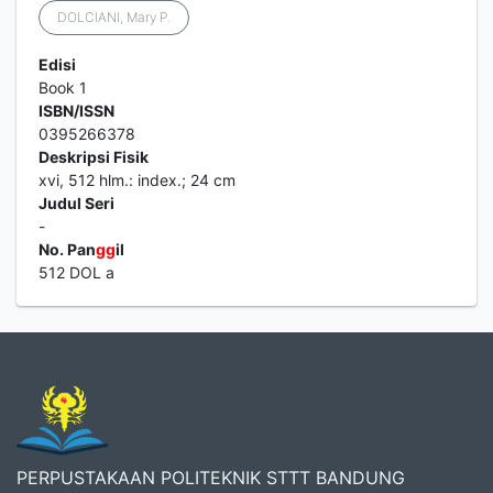
DOLCIANI, Mary P.
Edisi
Book 1
ISBN/ISSN
0395266378
Deskripsi Fisik
xvi, 512 hlm.: index.; 24 cm
Judul Seri
-
No. Pan
g
g
il
512 DOL a
PERPUSTAKAAN POLITEKNIK STTT BANDUNG