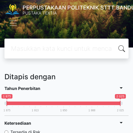
PERPUSTAKAAN POLITEKNIK STTT BAND
PUSTAKA TEXTIA
Ditapis dengan
Tahun Penerbitan
1 875
2 025
1 875
1 913
1 950
1 988
2 025
Ketersediaan
Tersedia di Rak