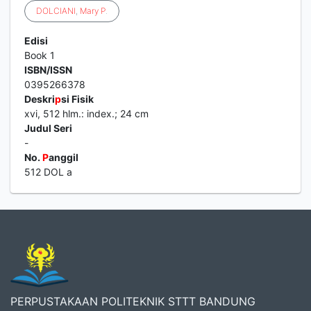
DOLCIANI
,
Mary
P
.
Edisi
Book 1
ISBN/ISSN
0395266378
Deskri
p
si Fisik
xvi, 512 hlm.: index.; 24 cm
Judul Seri
-
No.
P
anggil
512 DOL a
PERPUSTAKAAN POLITEKNIK STTT BANDUNG