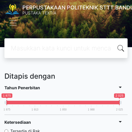
PERPUSTAKAAN POLITEKNIK STTT BAND
PUSTAKA TEXTIA
Ditapis dengan
Tahun Penerbitan
1 875
2 025
1 875
1 913
1 950
1 988
2 025
Ketersediaan
Tersedia di Rak