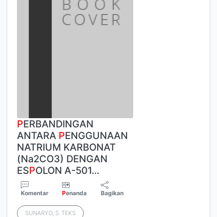
P
ERBANDINGAN
ANTARA
P
ENGGUNAAN
NATRIUM KARBONAT
(Na2CO3) DENGAN
ES
P
OLON A-501…
Komentar
P
enanda
Bagikan
SUNARYO, S. TEKS