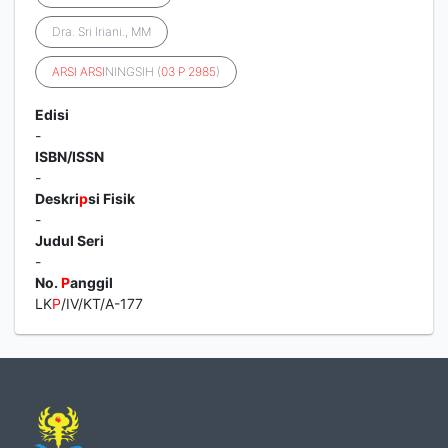
Dra. Sri Iriani., MM
ARSI
ARSI
NINGSIH (
03
P
2985
)
Edisi
-
ISBN/ISSN
-
Deskri
p
si Fisik
-
Judul Seri
-
No.
P
anggil
LK
P
/IV/KT/A-177