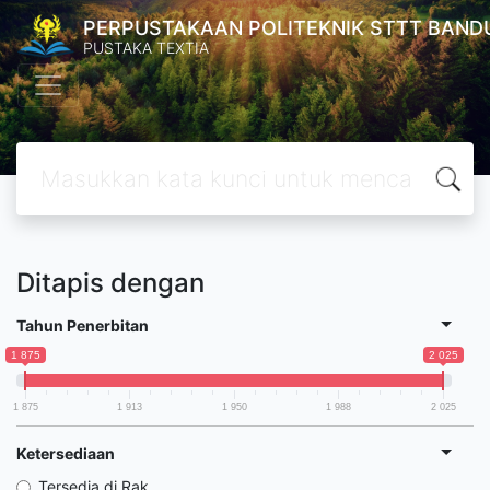
PERPUSTAKAAN POLITEKNIK STTT BAND
PUSTAKA TEXTIA
Ditapis dengan
Tahun Penerbitan
1 875
2 025
1 875
1 913
1 950
1 988
2 025
Ketersediaan
Tersedia di Rak