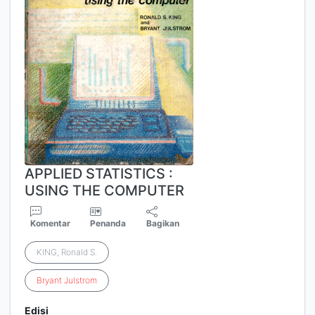
APPLIED STATISTICS :
USING THE COMPUTER
Komentar
Penanda
Bagikan
KING, Ronald S.
Bryant
Julstrom
Edisi