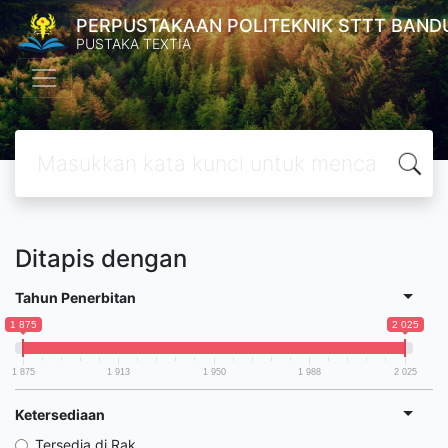
PERPUSTAKAAN POLITEKNIK STTT BAND
PUSTAKA TEXTIA
Ditapis dengan
Tahun Penerbitan
1 875
2 025
1 875
1 913
1 950
1 988
2 025
Ketersediaan
Tersedia di Rak