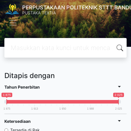
PERPUSTAKAAN POLITEKNIK STTT BAND
PUSTAKA TEXTIA
Ditapis dengan
Tahun Penerbitan
1 875
2 025
1 875
1 913
1 950
1 988
2 025
Ketersediaan
Tersedia di Rak