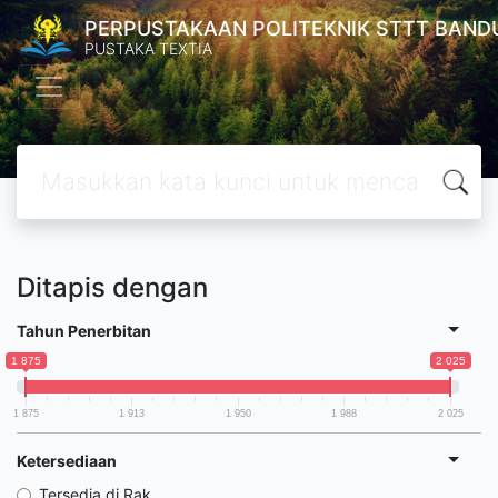
PERPUSTAKAAN POLITEKNIK STTT BAND
PUSTAKA TEXTIA
Ditapis dengan
Tahun Penerbitan
1 875
2 025
1 875
1 913
1 950
1 988
2 025
Ketersediaan
Tersedia di Rak