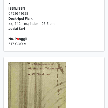
-
ISBN/ISSN
0721641628
Deskripsi Fisik
xx, 442 hlm.; index.: 26,5 cm
Judul Seri
-
No. P
a
nggil
517 GOO c