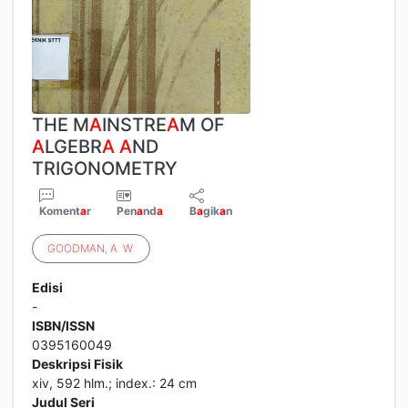
THE M
A
INSTRE
A
M OF
A
LGEBR
A
A
ND
TRIGONOMETRY
Koment
a
r
Pen
a
nd
a
B
a
gik
a
n
GOODMAN
,
A
.
W
.
Edisi
-
ISBN/ISSN
0395160049
Deskripsi Fisik
xiv, 592 hlm.; index.: 24 cm
Judul Seri