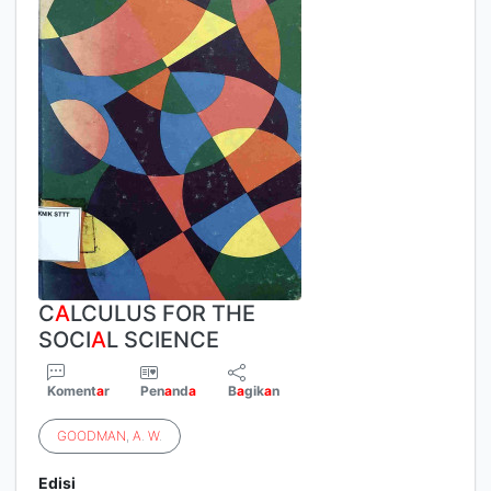
C
A
LCULUS FOR THE
SOCI
A
L SCIENCE
Koment
a
r
Pen
a
nd
a
B
a
gik
a
n
GOODMAN
,
A
.
W
.
Edisi