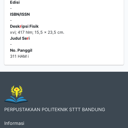
Edisi
-
ISBN/ISSN
-
Desk
r
ipsi Fisik
xvi; 417 hlm; 15,5 x 23,5 cm.
Judul Se
r
i
-
No. Panggil
311 HAM i
PERPUSTAKAAN POLITEKNIK STTT BANDUNG
Informasi