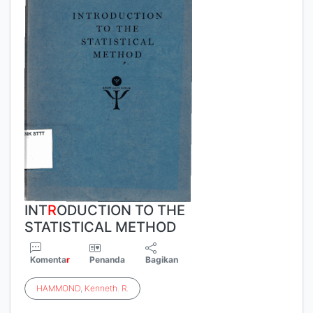
INT
R
ODUCTION TO THE
STATISTICAL METHOD
Komenta
r
Penanda
Bagikan
HAMMOND
,
Kenneth
.
R
.