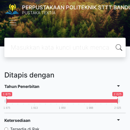
PERPUSTAKAAN POLITEKNIK STTT BAND
PUSTAKA TEXTIA
Ditapis dengan
Tahun Penerbitan
1 875
2 025
1 875
1 913
1 950
1 988
2 025
Ketersediaan
Tersedia di Rak