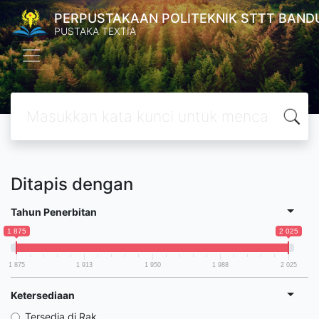
PERPUSTAKAAN POLITEKNIK STTT BAND
PUSTAKA TEXTIA
Ditapis dengan
Tahun Penerbitan
1 875
2 025
1 875
1 913
1 950
1 988
2 025
Ketersediaan
Tersedia di Rak