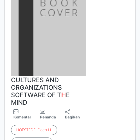
CULTURES AND
ORGANIZATIONS
SOFTWARE OF T
H
E
MIND
Komentar
Penanda
Bagikan
HOFSTEDE
,
Geert
H
.