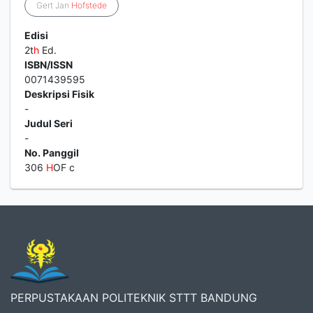
Gert Jan
Hofstede
Edisi
2t
h
Ed.
ISBN/ISSN
0071439595
Deskripsi Fisik
-
Judul Seri
-
No. Panggil
306
H
OF c
PERPUSTAKAAN POLITEKNIK STTT BANDUNG