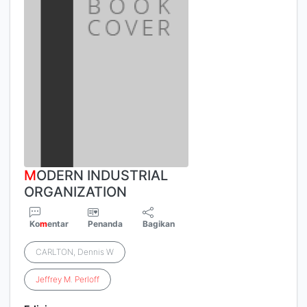
M
ODERN INDUSTRIAL
ORGANIZATION
Ko
m
entar
Penanda
Bagikan
CARLTON, Dennis W
Jeffrey
M
.
Perloff