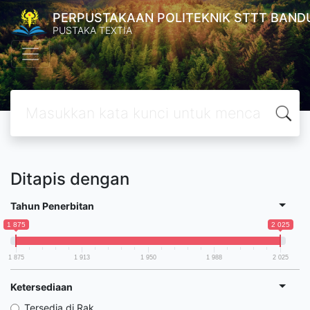
PERPUSTAKAAN POLITEKNIK STTT BAND
PUSTAKA TEXTIA
Ditapis dengan
Tahun Penerbitan
1 875
2 025
1 875
1 913
1 950
1 988
2 025
Ketersediaan
Tersedia di Rak