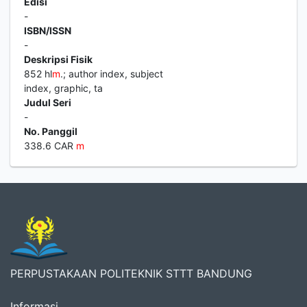
Edisi
-
ISBN/ISSN
-
Deskripsi Fisik
852 hl
m
.; author index, subject
index, graphic, ta
Judul Seri
-
No. Panggil
338.6 CAR
m
PERPUSTAKAAN POLITEKNIK STTT BANDUNG
Informasi