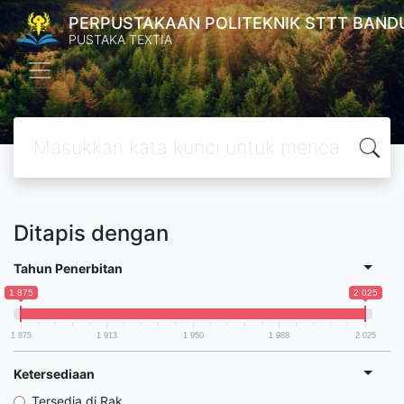
PERPUSTAKAAN POLITEKNIK STTT BAND
PUSTAKA TEXTIA
Ditapis dengan
Tahun Penerbitan
1 875
2 025
1 875
1 913
1 950
1 988
2 025
Ketersediaan
Tersedia di Rak