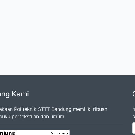
ang Kami
akaan Politeknik STTT Bandung memiliki ribuan
m
 buku pertekstilan dan umum.
p