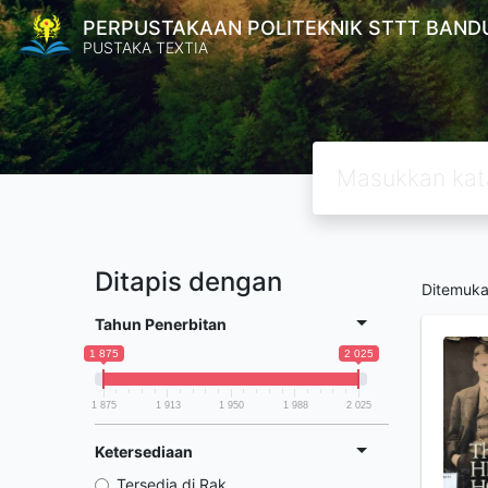
PERPUSTAKAAN POLITEKNIK STTT BAND
PUSTAKA TEXTIA
Ditapis dengan
Ditemuk
Tahun Penerbitan
1 875
2 025
1 875
1 913
1 950
1 988
2 025
Ketersediaan
Tersedia di Rak