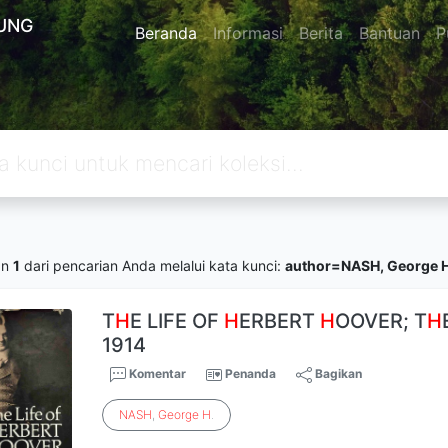
UNG
Beranda
Informasi
Berita
Bantuan
P
an
1
dari pencarian Anda melalui kata kunci:
author=NASH, George H
T
H
E LIFE OF
H
ERBERT
H
OOVER; T
H
1914
Komentar
Penanda
Bagikan
NASH
,
George
H
.