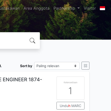
ustakawan
Area Anggota
Partnership
Visitor
.
Sort by
E ENGINEER 1874-
Ketersediaan
1
Undu
h
MARC