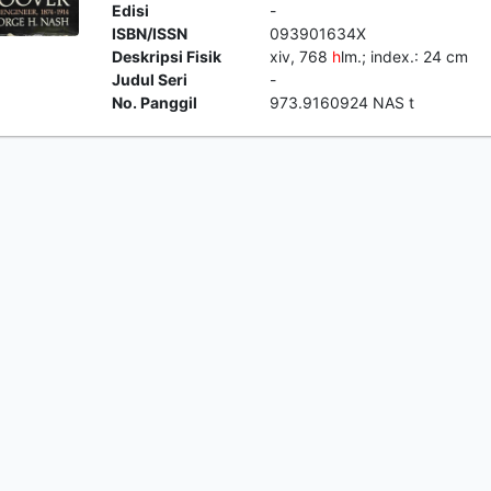
Edisi
-
ISBN/ISSN
093901634X
Deskripsi Fisik
xiv, 768
h
lm.; index.: 24 cm
Judul Seri
-
No. Panggil
973.9160924 NAS t