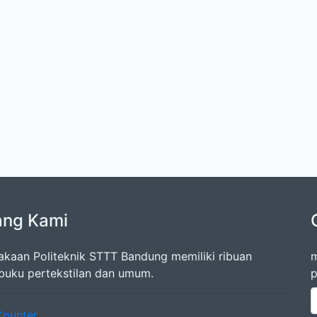
ang Kami
akaan Politeknik STTT Bandung memiliki ribuan
m
 buku pertekstilan dan umum.
p