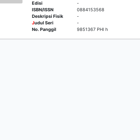
Edisi
-
ISBN/ISSN
0884153568
Deskripsi Fisik
-
J
udul Seri
-
No. Panggil
9851367 PHI h