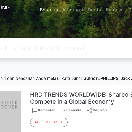
UNG
Beranda
Informasi
Berita
Bantuan
P
an
1
dari pencarian Anda melalui kata kunci:
author=PHILLIPS, Jack 
HRD TRENDS WORLDWIDE: Shared So
Compete in a Global Economy
Komentar
Penanda
Bagikan
PHILLIPS
,
Jack
J
.