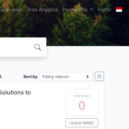
ustakawan
Area Anggota
Partnership
Visitor
J.
Sort by
lutions to
Ketersediaan
0
Unduh MARC