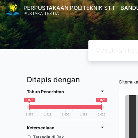
PERPUSTAKAAN POLITEKNIK STTT BAND
PUSTAKA TEXTIA
Ditapis dengan
Ditemuk
Tahun Penerbitan
1 875
2 025
1 875
1 913
1 950
1 988
2 025
Ketersediaan
Tersedia di Rak