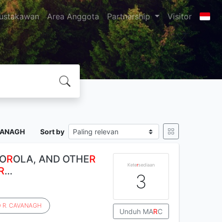
ustakawan
Area Anggota
Partnership
Visitor
VANAGH
Sort by
TO
R
OLA, AND OTHE
R
Kete
r
sediaan
R
…
3
D
R
.
CAVANAGH
Unduh MA
R
C