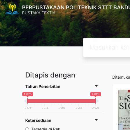
PERPUSTAKAAN POLITEKNIK STTT BAND
PUSTAKA TEXTIA
Ditapis dengan
Ditemuk
Tahun Penerbitan
1 875
2 025
1 875
1 913
1 950
1 988
2 025
Ketersediaan
Tersedia di Rak