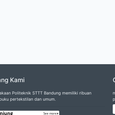
ang Kami
akaan Politeknik STTT Bandung memiliki ribuan
m
 buku pertekstilan dan umum.
p