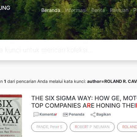
UNG
Beranda
Informasi
Berita
Bantuan
P
an
1
dari pencarian Anda melalui kata kunci:
author=ROLAND R. CA
THE SIX SIGMA WAY: HOW GE, MO
TOP COMPANIES A
R
E HONING THEI
Komenta
r
Penanda
Bagikan
PANDE, Pete
r
S
R
OBE
R
T P. NEUMAN
ROLAN