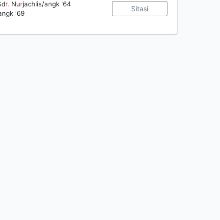
Sd
r
. Nu
r
jachlis/angk '64
Sitasi
angk '69