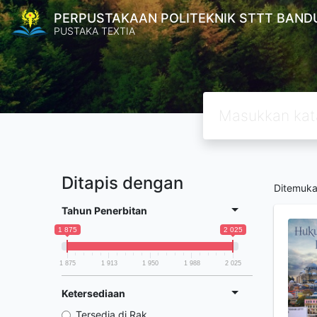
PERPUSTAKAAN POLITEKNIK STTT BAND
PUSTAKA TEXTIA
Ditapis dengan
Ditemuk
Tahun Penerbitan
1 875
2 025
1 875
1 913
1 950
1 988
2 025
Ketersediaan
Tersedia di Rak