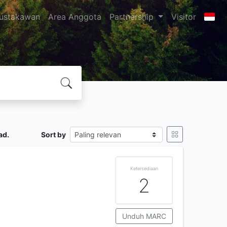
ustakawan
Area Anggota
Partnership
Visitor
ad.
Sort by
Ketersediaan
2
Unduh MARC