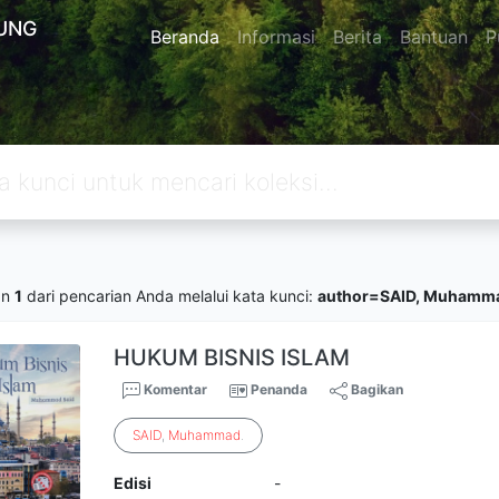
UNG
Beranda
Informasi
Berita
Bantuan
P
an
1
dari pencarian Anda melalui kata kunci:
author=SAID, Muhamm
HUKUM BISNIS ISLAM
Komentar
Penanda
Bagikan
SAID
,
Muhammad
.
Edisi
-