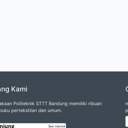
ang Kami
akaan Politeknik STTT Bandung memiliki ribuan
m
 buku pertekstilan dan umum.
p